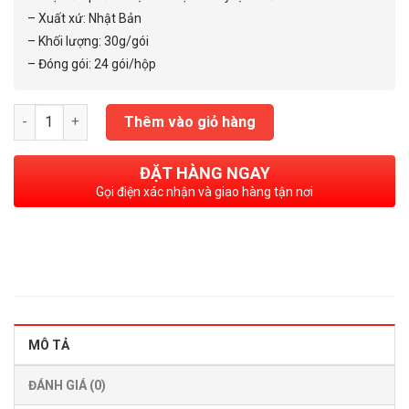
– Xuất xứ: Nhật Bản
– Khối lượng: 30g/gói
– Đóng gói: 24 gói/hộp
Bột làm sạch máy lọc nước Kangen E-Cleaning số lượng
Thêm vào giỏ hàng
ĐẶT HÀNG NGAY
Gọi điện xác nhận và giao hàng tận nơi
MÔ TẢ
ĐÁNH GIÁ (0)