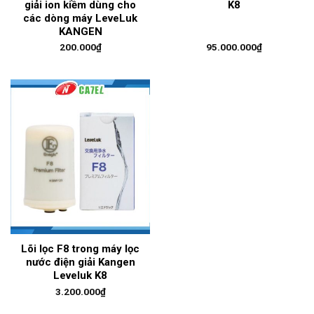
giải ion kiềm dùng cho
K8
các dòng máy LeveLuk
KANGEN
200.000
₫
95.000.000
₫
Lõi lọc F8 trong máy lọc
nước điện giải Kangen
Leveluk K8
3.200.000
₫