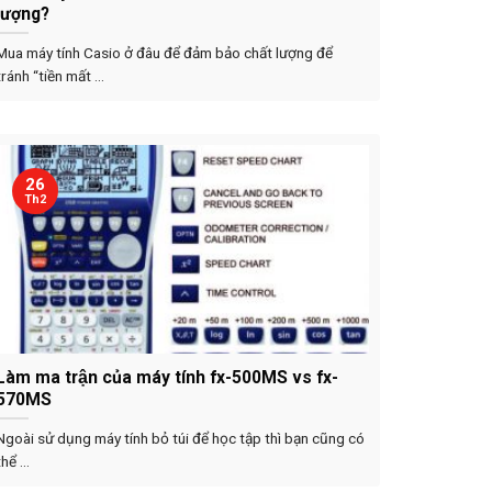
lượng?
Mua máy tính Casio ở đâu để đảm bảo chất lượng để
tránh “tiền mất ...
26
Th2
Làm ma trận của máy tính fx-500MS vs fx-
570MS
Ngoài sử dụng máy tính bỏ túi để học tập thì bạn cũng có
thể ...