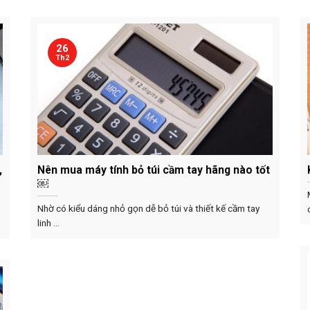
26
Th2
,
Nên mua máy tính bỏ túi cầm tay hãng nào tốt
￼
Nhờ có kiểu dáng nhỏ gọn dễ bỏ túi và thiết kế cầm tay
linh ...