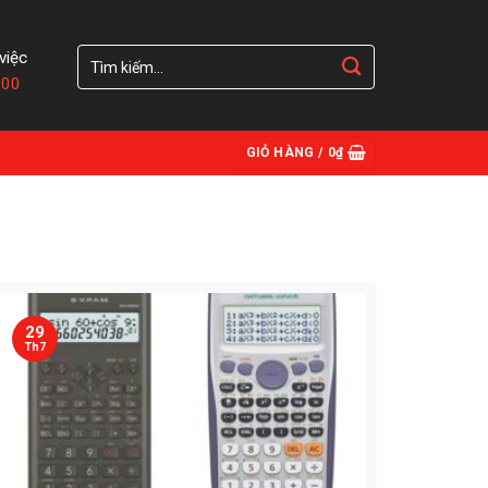
Tìm
việc
kiếm:
:00
GIỎ HÀNG /
0
₫
29
Th7