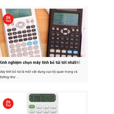
26
Th2
Kinh nghiệm chọn máy tính bỏ túi tốt nhất￼
Máy tính bỏ túi là một vật dụng cục kỳ quan trọng và
dường như ...
26
Th2