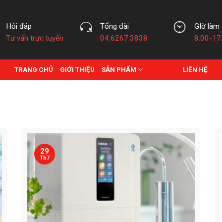
Hỏi đáp
Tổng đài
GIờ làm 
Tư vấn trực tuyến
04.6267.3838
8:00-17
TRANG CHỦ
GIỚI THIỆU
SẢN PHẨM
TIN TỨC
LIÊN HỆ
29
Th7