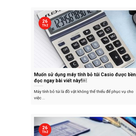
26
Th2
Muốn sử dụng máy tính bỏ túi Casio được bền
đọc ngay bài viết này!￼
Máy tính bỏ túi là đồ vật không thể thiếu để phục vụ cho
việc ...
26
Th2