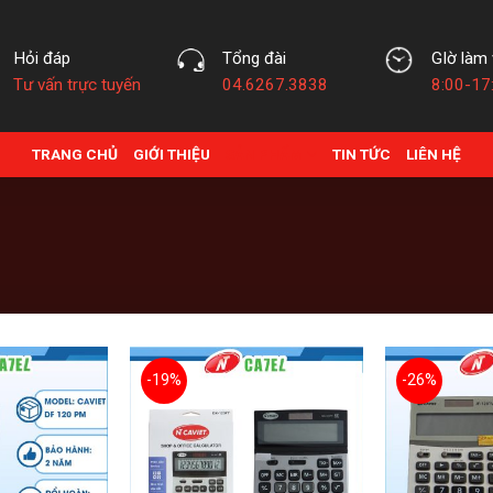
Hỏi đáp
Tổng đài
GIờ làm 
Tư vấn trực tuyến
04.6267.3838
8:00-17
TRANG CHỦ
GIỚI THIỆU
SẢN PHẨM
TIN TỨC
LIÊN HỆ
-19%
-26%