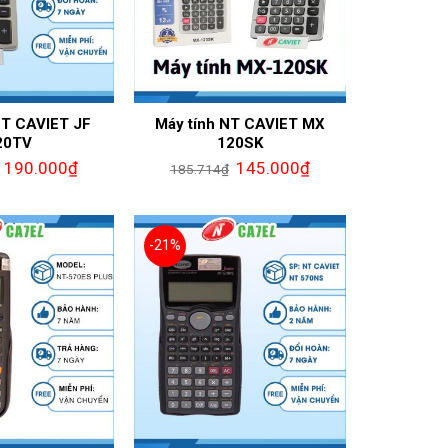
NT CAVIET JF
Máy tính NT CAVIET MX
20TV
120SK
190.000
₫
145.000
₫
185.714
₫
-21%