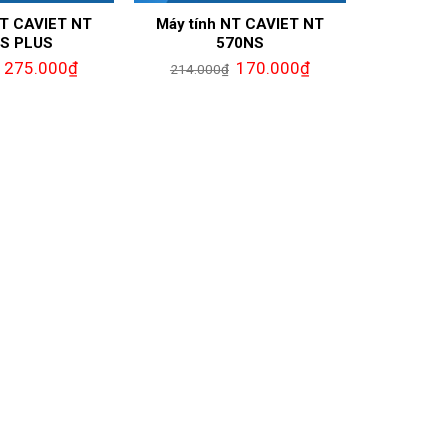
NT CAVIET NT
Máy tính NT CAVIET NT
S PLUS
570NS
275.000
₫
170.000
₫
214.000
₫