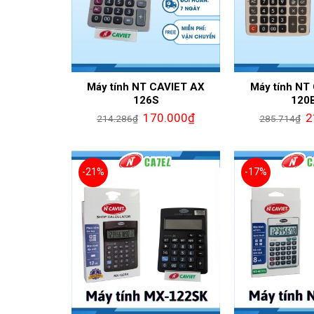
Máy tính NT CAVIET AX
Máy tính NT
126S
120
170.000
₫
2
214.286
₫
285.714
₫
-21%
-17%