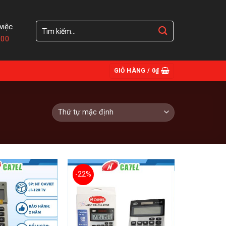
Tìm
việc
kiếm:
:00
GIỎ HÀNG /
0
₫
-22%