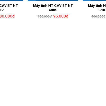
 CAVIET NT
Máy tính NT CAVIET NT
Máy tính 
TV
408S
570E
00.000
₫
95.000
₫
120.000
₫
400.000
₫