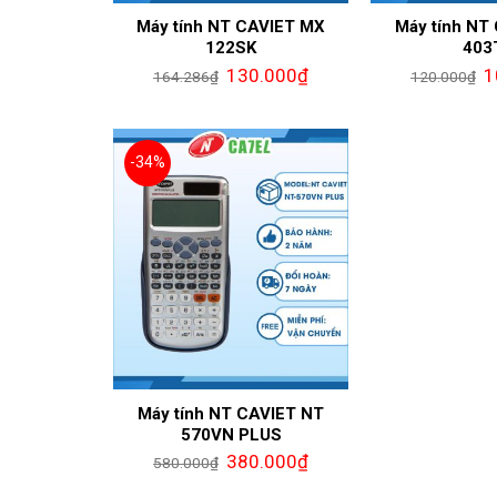
Máy tính NT CAVIET MX
Máy tính NT
122SK
403
130.000
₫
1
164.286
₫
120.000
₫
-34%
Máy tính NT CAVIET NT
570VN PLUS
380.000
₫
580.000
₫