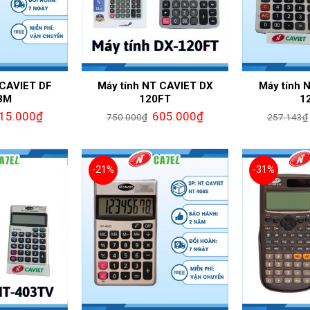
 CAVIET DF
Máy tính NT CAVIET DX
Máy tính 
BM
120FT
1
15.000
₫
605.000
₫
750.000
₫
257.143
₫
-21%
-31%