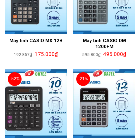
Máy tính CASIO MX 12B
Máy tính CASIO DM
1200FM
175.000
₫
495.000
₫
192.857
₫
595.800
₫
-52%
-21%