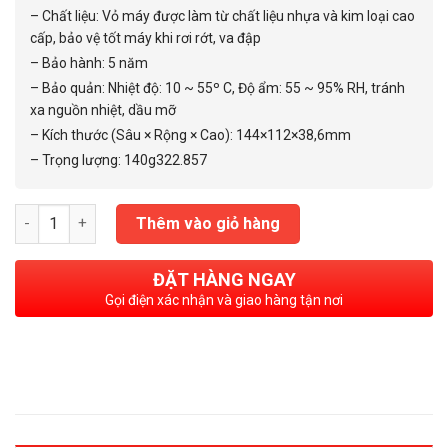
– Chất liệu: Vỏ máy được làm từ chất liệu nhựa và kim loại cao
cấp, bảo vệ tốt máy khi rơi rớt, va đập
– Bảo hành: 5 năm
– Bảo quản: Nhiệt độ: 10 ~ 55º C, Độ ẩm: 55 ~ 95% RH, tránh
xa nguồn nhiệt, dầu mỡ
– Kích thước (Sâu × Rộng × Cao): 144×112×38,6mm
– Trọng lượng: 140g
322.857
Máy tính CASIO MC 12M số lượng
Thêm vào giỏ hàng
ĐẶT HÀNG NGAY
Gọi điện xác nhận và giao hàng tận nơi