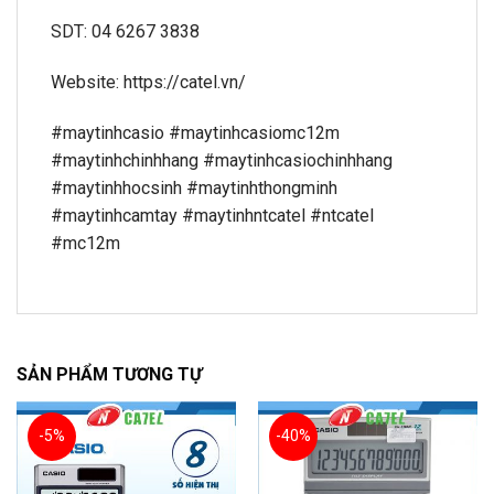
SDT: 04 6267 3838
Website: https://catel.vn/
#maytinhcasio #maytinhcasiomc12m
#maytinhchinhhang #maytinhcasiochinhhang
#maytinhhocsinh #maytinhthongminh
#maytinhcamtay #maytinhntcatel #ntcatel
#mc12m
SẢN PHẨM TƯƠNG TỰ
-5%
-40%