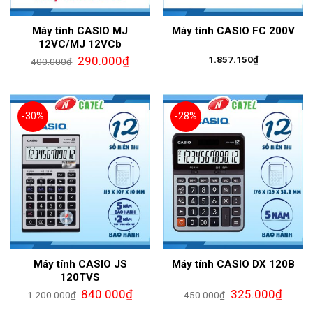
Máy tính CASIO MJ
Máy tính CASIO FC 200V
12VC/MJ 12VCb
290.000
₫
1.857.150
₫
400.000
₫
-30%
-28%
Máy tính CASIO JS
Máy tính CASIO DX 120B
120TVS
840.000
₫
325.000
₫
1.200.000
₫
450.000
₫