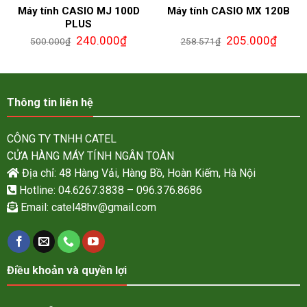
Máy tính CASIO MJ 100D
Máy tính CASIO MX 120B
PLUS
240.000
₫
205.000
₫
500.000
₫
258.571
₫
Thông tin liên hệ
CÔNG TY TNHH CATEL
CỬA HÀNG MÁY TÍNH NGÂN TOÀN
Địa chỉ: 48 Hàng Vải, Hàng Bồ, Hoàn Kiếm, Hà Nội
Hotline: 04.6267.3838 – 096.376.8686
Email:
catel48hv@gmail.com
Điều khoản và quyền lợi