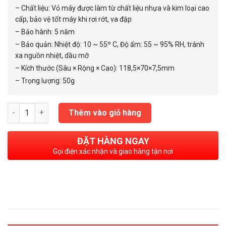
– Chất liệu: Vỏ máy được làm từ chất liệu nhựa và kim loại cao
cấp, bảo vệ tốt máy khi rơi rớt, va đập
– Bảo hành: 5 năm
– Bảo quản: Nhiệt độ: 10 ~ 55º C, Độ ẩm: 55 ~ 95% RH, tránh
xa nguồn nhiệt, dầu mỡ
– Kích thước (Sâu × Rộng × Cao): 118,5×70×7,5mm
– Trọng lượng: 50g
Máy tính CASIO SX 300P số lượng
Thêm vào giỏ hàng
ĐẶT HÀNG NGAY
Gọi điện xác nhận và giao hàng tận nơi