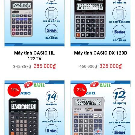
Máy tính CASIO HL
Máy tính CASIO DX 120B
122TV
285.000
₫
325.000
₫
342.857
₫
450.000
₫
-19%
-22%