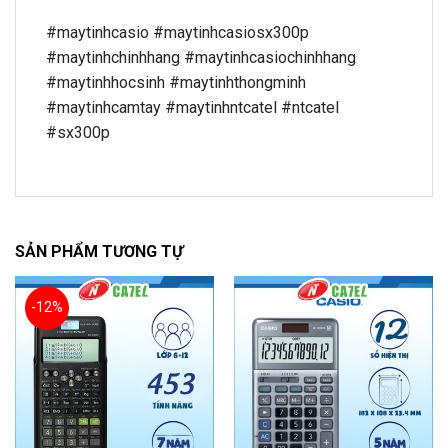
#maytinhcasio #maytinhcasiosx300p
#maytinhchinhhang #maytinhcasiochinhhang
#maytinhhocsinh #maytinhthongminh
#maytinhcamtay #maytinhntcatel #ntcatel
#sx300p
SẢN PHẨM TƯƠNG TỰ
-12%