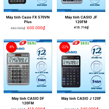
Máy tính Casio FX 570VN
Máy tính CASIO JF
Plus
120FM
600.000
₫
415.714
₫
682.900
₫
-8%
-22%
Máy tính CASIO DF
Máy tính CASIO J 120F
120FM
415.000
₫
340.000
₫