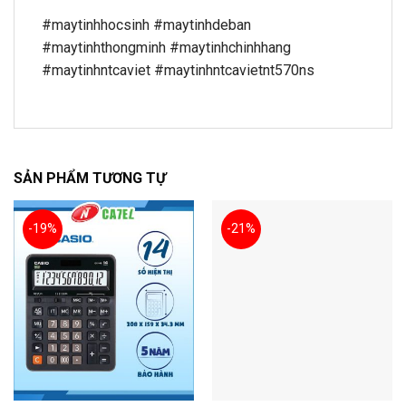
#maytinhhocsinh #maytinhdeban
#maytinhthongminh #maytinhchinhhang
#maytinhntcaviet #maytinhntcavietnt570ns
SẢN PHẨM TƯƠNG TỰ
-19%
-21%