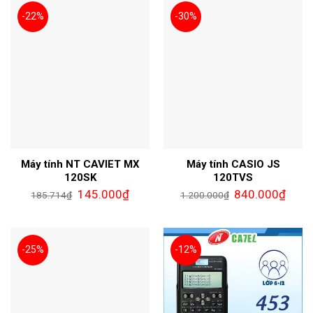
-22%
-30%
Máy tính NT CAVIET MX
Máy tính CASIO JS
120SK
120TVS
145.000
₫
840.000
₫
185.714
₫
1.200.000
₫
-25%
-12%