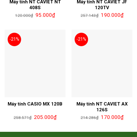
Máy tính NT CAVIET NT
Máy tính NT CAVIET JF
408S
120TV
95.000
₫
190.000
₫
120.000
₫
257.143
₫
-21%
-21%
Máy tính CASIO MX 120B
Máy tính NT CAVIET AX
126S
205.000
₫
170.000
₫
258.571
₫
214.286
₫