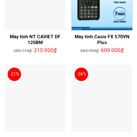
Máy tính NT CAVIET DF
Máy tính Casio FX 570VN
120BM
Plus
215.000
₫
600.000
₫
285.714
₫
682.900
₫
-21%
-26%