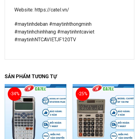
Website: https://catel.vn/
#maytinhdeban #maytinhthongminh
#maytinhchinhhang #maytinhntcaviet
#maytinhNTCAVIETJF120TV
SẢN PHẨM TƯƠNG TỰ
-34%
-25%