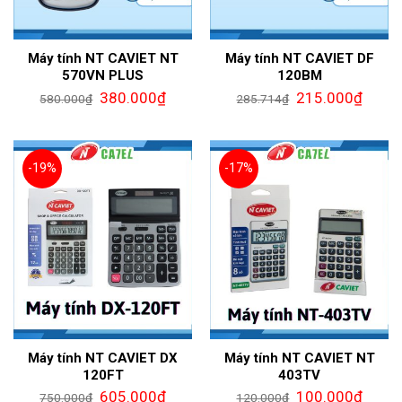
Máy tính NT CAVIET NT
Máy tính NT CAVIET DF
570VN PLUS
120BM
380.000
₫
215.000
₫
580.000
₫
285.714
₫
-19%
-17%
Máy tính NT CAVIET DX
Máy tính NT CAVIET NT
120FT
403TV
605.000
₫
100.000
₫
750.000
₫
120.000
₫