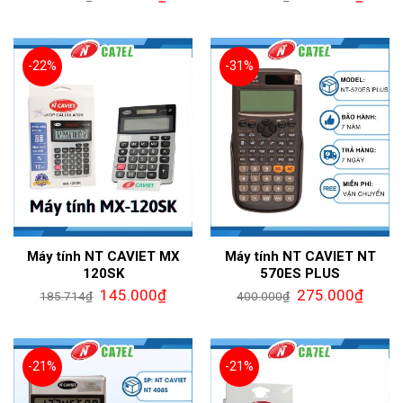
-22%
-31%
Máy tính NT CAVIET MX
Máy tính NT CAVIET NT
120SK
570ES PLUS
145.000
₫
275.000
₫
185.714
₫
400.000
₫
-21%
-21%