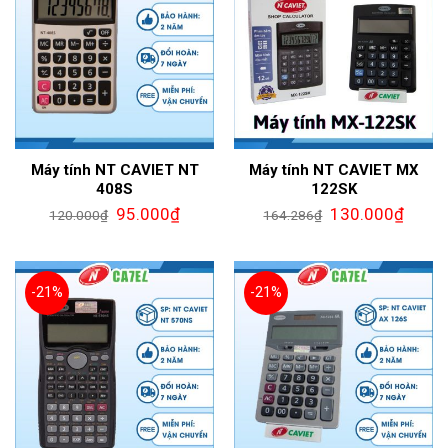
Máy tính NT CAVIET NT
Máy tính NT CAVIET MX
408S
122SK
95.000
₫
130.000
₫
120.000
₫
164.286
₫
-21%
-21%