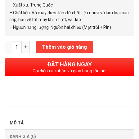
– Xuất xứ: Trung Quốc
– Chất liệu: Vỏ máy được làm từ chất liệu nhựa và kim loại cao
cấp, bảo vệ tốt máy khi rơi rớt, va đập
– Nguồn năng lượng: Nguồn hai chiều (Mặt trời + Pin)
Máy tính NT CAVIET JF 120TV số lượng
Thêm vào giỏ hàng
ĐẶT HÀNG NGAY
Gọi điện xác nhận và giao hàng tận nơi
MÔ TẢ
ĐÁNH GIÁ (0)