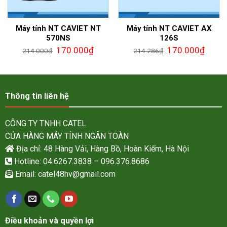
Máy tính NT CAVIET NT
Máy tính NT CAVIET AX
570NS
126S
170.000
₫
170.000
₫
214.000
₫
214.286
₫
Thông tin liên hệ
CÔNG TY TNHH CATEL
CỬA HÀNG MÁY TÍNH NGÂN TOÀN
Địa chỉ: 48 Hàng Vải, Hàng Bồ, Hoàn Kiếm, Hà Nội
Hotline: 04.6267.3838 – 096.376.8686
Email:
catel48hv@gmail.com
Điều khoản và quyền lợi