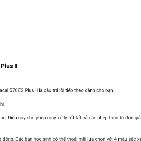
Plus II
cal 570ES Plus II là câu trả lời tiếp theo dành cho bạn.
hi.
oán. Điều này cho phép máy xử lý tốt tất cả các phép toán từ đơn gi
ng động. Các bạn học sinh có thể thoải mãi lựa chọn với 4 màu sắc x