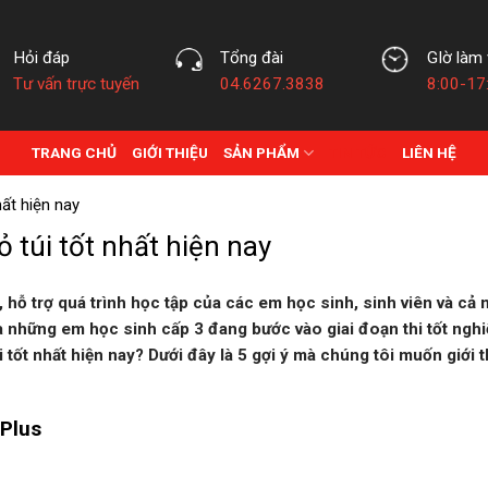
Hỏi đáp
Tổng đài
GIờ làm 
Tư vấn trực tuyến
04.6267.3838
8:00-17
TRANG CHỦ
GIỚI THIỆU
SẢN PHẨM
TIN TỨC
LIÊN HỆ
hất hiện nay
ỏ túi tốt nhất hiện nay
, hỗ trợ quá trình học tập của các em học sinh, sinh viên và cả
 là những em học sinh cấp 3 đang bước vào giai đoạn thi tốt ngh
 tốt nhất hiện nay? Dưới đây là 5 gợi ý mà chúng tôi muốn giới t
 Plus