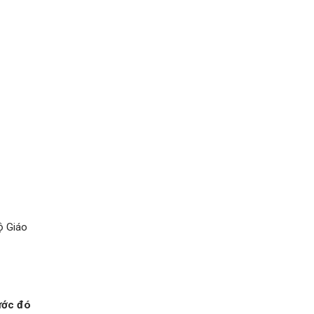
ộ Giáo
rước đó