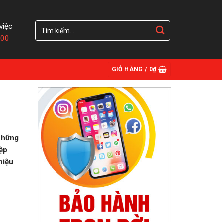
Tìm
việc
kiếm:
:00
GIỎ HÀNG /
0
₫
 những
iệp
hiệu