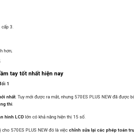
 cấp 3.
h hơn;
;
m tay tốt nhất hiện nay
đổi 1
mới nhất
. Tuy mới được ra mắt, nhưng 570ES PLUS NEW đã được b
ng thi
.
n hình LCD
lớn có khả năng hiện thị 15 số.
g bị cho 570ES PLUS NEW đó là việc
chỉnh sửa lại các phép toán t