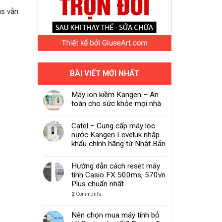
us vẫn
BÀI VIẾT MỚI NHẤT
Máy ion kiềm Kangen – An
toàn cho sức khỏe mọi nhà
Catel – Cung cấp máy lọc
nước Kangen Leveluk nhập
khẩu chính hãng từ Nhật Bản
Hướng dẫn cách reset máy
tính Casio FX 500ms, 570vn
Plus chuẩn nhất
2
Comments
Nên chọn mua máy tính bỏ