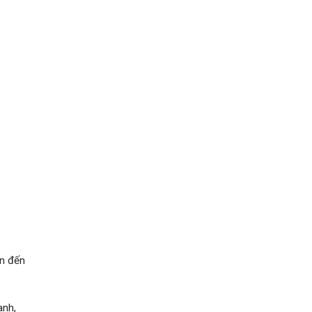
ản đến
anh,