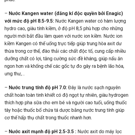
–
Nước Kangen water (đăng kí độc quyền bởi Enagic)
với mức độ pH 8.5-9.5:
Nước Kangen water có hàm lượng
hydro cao, giàu tính kiềm, ở độ pH 8,5 phù hợp cho những
người mới bắt đầu làm quen với nước ion kiềm. Nước ion
kiềm Kangen có thể uống trực tiếp giúp trung hòa axit dư
thừa trong cơ thể, đào thải các chất độc tố, cung cấp nhiều
dưỡng chất có lợi, tăng cường sức đề kháng, giúp nấu ăn
ngon hơn và khống chế các gốc tự đo gây ra bệnh lão hóa,
ưng thư,…
–
Nước trung tính độ pH 7.0:
Đây là nước sạch nguyên
chất hoàn toàn tinh khiết có độ ngọt tự nhiên, giàu hydrogen
thích hợp pha sữa cho em bé và người cao tuổi, uống thuốc
tây hoặc thuốc bổ chứa tá dược bằng nước trung tính giúp
cơ thể hấp thụ chất trong thuốc nhanh hơn.
–
Nước axit mạnh độ pH 2.5-3.5 :
Nước axit do máy lọc