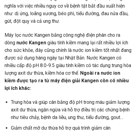
nghĩa với việc nhiều nguy cơ về bệnh tật bắt đầu xuất hiện
như: dị ứng, loãng xương, béo phì, tiểu đường, đau nửa đầu,
gút, đột quỵ và cả ung thư.
Máy lọc nước Kangen bằng công nghệ điện phân cho ra
dòng
nước Kangen
giàu tính kiềm mang lại rất nhiều lợi ích
cho sức khỏe, đây cũng chính là nước ion kiềm tốt nhất đang
được sử dụng hàng ngày tại Nhật Bản. Nước Kangen có
nhiều cấp độ pH 8.0-9.5 giàu tính kiềm có tác dụng trung hòa
lượng axit dư thừa, kiềm hóa cơ thể.
Ngoài ra nước ion
kiềm được tạo ra từ máy điện giải Kangen còn có nhiều
lợi ích khác:
Trung hòa và giúp cân bằng độ pH trong máu giảm lượng
axit dư thừa, ngăn ngừa và hỗ trợ điều trị các chứng bệnh
như tiêu chảy, bệnh da liễu, ung thư, tiểu đường, gout…
Giảm chất mỡ dư thừa hỗ trợ quá trình giảm cân