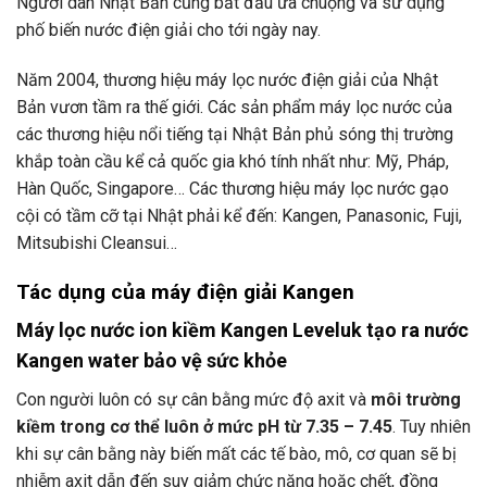
Người dân Nhật Bản cũng bắt đầu ưa chuộng và sử dụng
phố biến nước điện giải cho tới ngày nay.
Năm 2004, thương hiệu máy lọc nước điện giải của Nhật
Bản vươn tầm ra thế giới. Các sản phẩm máy lọc nước của
các thương hiệu nổi tiếng tại Nhật Bản phủ sóng thị trường
khắp toàn cầu kể cả quốc gia khó tính nhất như: Mỹ, Pháp,
Hàn Quốc, Singapore… Các thương hiệu máy lọc nước gạo
cội có tầm cỡ tại Nhật phải kể đến: Kangen, Panasonic, Fuji,
Mitsubishi Cleansui…
Tác dụng của máy điện giải Kangen
Máy lọc nước ion kiềm Kangen Leveluk tạo ra nước
Kangen water bảo vệ sức khỏe
Con người luôn có sự cân bằng mức độ axit và
môi trường
kiềm trong cơ thể luôn ở mức pH từ 7.35 – 7.45
. Tuy nhiên
khi sự cân bằng này biến mất các tế bào, mô, cơ quan sẽ bị
nhiễm axit dẫn đến suy giảm chức năng hoặc chết, đồng