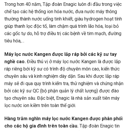
Trong hơn 40 năm, Tập đoàn Enagic luôn đi đầu trong việc
chế tạo các hệ thống ion hóa nước, đưa nước máy thông
thường thành nước uống tinh khiết, giàu hydrogen hoạt tính
giúp thanh lọc độc tố, làm chậm quá trình lão hóa, loại bỏ
các gốc tự do, hỗ trợ điều trị các bệnh về tim mạch, đường
tiêu hóa,…
Máy lọc nước Kangen được lắp ráp bởi các kỹ sư tay
nghề cao.
Điều thú vị ở máy lọc nước Kangen là được lắp
ráp riêng bới kỹ sư có trình độ chuyên môn cao, kiến thức
chuyên sâu và kinh nghiệm dày dặn. Sau khi được lắp ráp
máy sẽ đi qua quy trình kiểm tra, thử nghiệm và chứng nhận
bởi các kỹ sư QC (bộ phận quản lý chất lượng) được đào
tạo chuyên sâu. Đặc biệt, Enagic là nhà sản xuất tiên máy
lọc nước ion kiềm trên toàn thế giới.
Hàng trăm nghìn máy lọc nước Kangen được phân phối
cho các hộ gia đình trên toàn cầu.
Tập đoàn Enagic tin