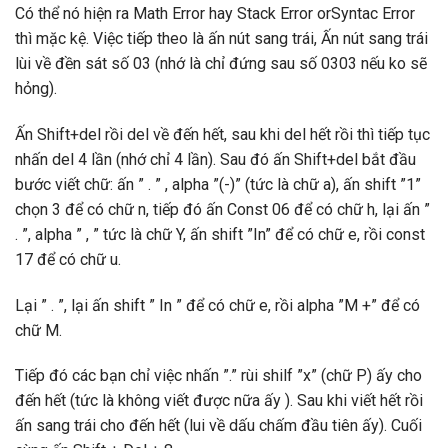
Có thể nó hiện ra Math Error hay Stack Error orSyntac Error
thì mặc kệ. Việc tiếp theo là ấn nút sang trái, Ấn nút sang trái
lùi về đền sát số 03 (nhớ là chỉ đứng sau số 0303 nếu ko sẽ
hỏng).
Ấn Shift+del rồi del về đến hết, sau khi del hết rồi thì tiếp tục
nhấn del 4 lần (nhớ chỉ 4 lần). Sau đó ấn Shift+del bắt đầu
bước viết chữ: ấn ” . ” , alpha ”(-)” (tức là chữ a), ấn shift ”1”
chọn 3 để có chữ n, tiếp đó ấn Const 06 để có chữ h, lại ấn ”
. ”, alpha ” , ” tức là chữ Y, ấn shift ”In” để có chữ e, rồi const
17 để có chữ u.
Lại ” . ”, lại ấn shift ” In ” để có chữ e, rồi alpha ”M +” để có
chữ M.
Tiếp đó các bạn chỉ việc nhấn ”.” rùi shilf ”x” (chữ P) ấy cho
đến hết (tức là không viết được nữa ấy ). Sau khi viết hết rồi
ấn sang trái cho đến hết (lui về dấu chấm đầu tiên ấy). Cuối