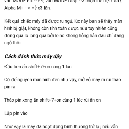
vào MODE Fix --> 9, vào MODE Disp --> chọn loại d/c. Ấn {
Alpha M+ --> = } x3 lần.
Kết quả chiếc máy đã được ru ngủ, lúc này bạn sẽ thấy màn
hình bị giật, không còn tính toán được nữa tuy nhiên cũng
đừng quá lo lắng quá bởi lẽ nó không hỏng hẳn đâu chỉ đang
ngủ thôi.
Cách đánh thức máy dậy
Đầu tiên ấn shift+7+on cùng 1 lúc
Cứ để nguyên màn hình đen như vậy, mở vỏ máy ra rùi tháo
pin ra
Tháo pin xong ấn shift+7+on cùng 1 lúc rùi ấn on
Lắp pin vào
Như vậy là máy đã hoạt động bình thường trở lại, nếu vẫn