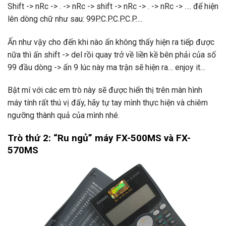
Shift -> nRc -> . -> nRc -> shift -> nRc -> . -> nRc -> …. để hiện
lên dòng chữ như sau: 99P.C.P.C.P.C.P….
Ấn như vậy cho đến khi nào ấn không thấy hiện ra tiếp được
nữa thì ấn shift -> del rồi quay trở về liền kề bên phải của số
99 đầu dòng -> ấn 9 lúc này ma trận sẽ hiện ra… enjoy it…
Bật mí với các em trò này sẽ được hiển thị trên màn hình
máy tính rất thú vị đấy, hãy tự tay mình thực hiện và chiêm
ngưỡng thành quả của mình nhé.
Trò thứ 2: “Ru ngủ” máy FX-500MS và FX-
570MS