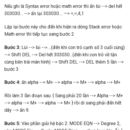
Nếu ghi là Syntax error hoặc math error thì ấn lùi --> del hết
303030… --> ấn lại 303030…. —> =,=,4,1
Lặp lại bước này cho đến khi hiện ra dòng Stack error hoặc
Math error thì tiếp tục sang bước 2
Bước 3:
Lùi --> lùi -->….(đến khi con trỏ cạnh số 3 cuối cùng)
--> Shift DEL --> Del hết 303030…(đến khi con trỏ về tận
cùng bên trái màn hình) --> Shift DEL --> DEL thêm 5 lần -->
bước 3
Bước 4:
ấn alpha --> M+ --> alpha --> M+ --> alpha --> M+
Rồi làm 3 lần đoạn sau: { Sang phải 20 lần --> Alpha --> M+
--> alpha --> M+ --> alpha --> M+ } rồi di sang phải đến hết
dãy --> ấn 9.
Bước 5:
Vào phần giải hệ bậc 2: MODE EQN --> Degree 2,